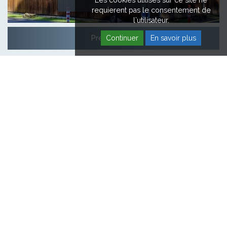
Les cookies utilisés sur ce site ne
requierent pas le consentement de
l'utilisateur.
Prendre RDV
Continuer
En savoir plus
HOPALE EN VIDÉOS