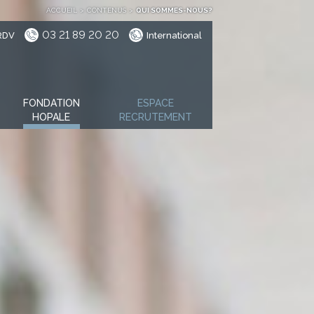
ACCUEIL
>
CONTENUS
>
QUI SOMMES-NOUS?
03 21 89 20 20
RDV
International
FONDATION
ESPACE
HOPALE
RECRUTEMENT