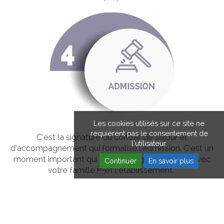
Les cookies utilisés sur ce site ne
requierent pas le consentement de
C’est la signature du contrat de séjour et
l'utilisateur.
d’accompagnement qui formalise l’admission. C’est un
moment important qui fixe vos engagements avec
Continuer
En savoir plus
votre famille et l'établissement.
Sont également remis le livret d’accueil et le règlement
de fonctionnement.
LES CONTACTS UTILES