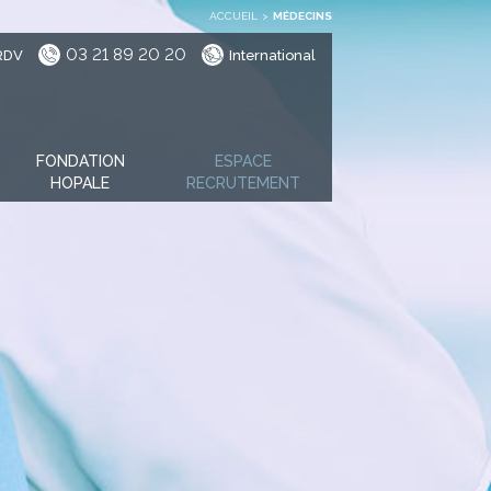
ACCUEIL
>
MÉDECINS
03 21 89 20 20
RDV
International
FONDATION
ESPACE
HOPALE
RECRUTEMENT