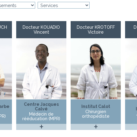
UCH
Docteur KOUADIO
Docteur KROTOFF
D
Vincent
Victoire
Centre Jacques
arbe
Institut Calot
Calvé
Chirurgien
Médecin de
PR)
orthopédiste
rééducation (MPR)
+
+