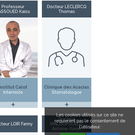
Professeur
Docteur LECLERCQ
ASSOUED Kaiss
Thomas
Institut Calot
Clinique des Acacias
Interniste
Stomatologue
+
+
Les cookies utilisés sur ce site ne
Docteur
requierent pas le consentement de
teur LOIR Fanny
MALLIOPOULOS
l'utilisateur.
Antoine-Xavier