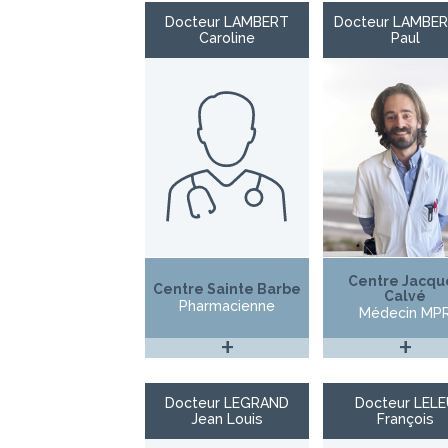
Docteur LAMBERT
Docteur LAMBE
Caroline
Paul
Centre Jacqu
Centre Sainte Barbe
Calvé
Pharmacienne
Médecin MP
+
+
Docteur LEGRAND
Docteur LELE
Jean Louis
François