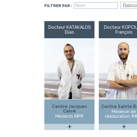
FILTRER PAR :
Docteur KATAKALOS
Docteur KOPCI
Elias
François
Centre Jacques
Centre Sainte B
Calvé
Médecin de
Médecin MPR
rééducation (M
+
+