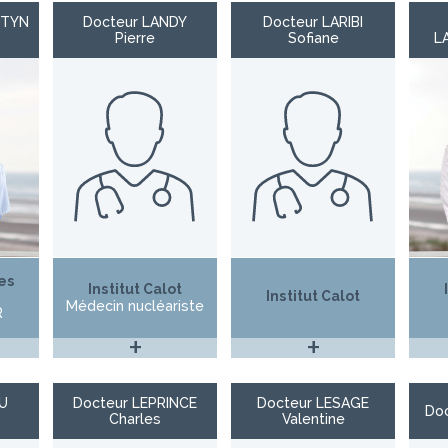
RTYN
Docteur LANDY
Docteur LARIBI
Pierre
Sofiane
L
es
Institut Calot
Institut Calot
Médecin nucléariste
R
+
+
U
Docteur LEPRINCE
Docteur LESAGE
Doc
Charles
Valentine