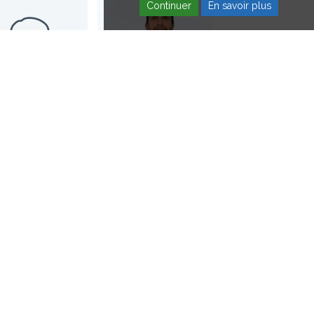
Continuer
En savoir plus
entre Jacques
Institut Calot
Calvé
Médecin de
ecin généraliste
rééducation (MPR)
+
+