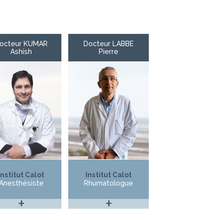
octeur KUMAR
Docteur LABBE
Ashish
Pierre
Institut Calot
Institut Calot
Anesthésiste
Rhumatologue
+
+