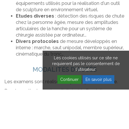
équipements utilisés pour la réalisation d’un outil
de sculpture en environnement virtuel.
Etudes diverses
: détection des risques de chute
chez la personne âgée, mesure des amplitudes
articulaires de la hanche pour un système de
chirurgie assistée par ordinateur...
Divers protocoles
de mesure développés en
interne : marche, saut unipodal, membre supérieur,
cinématique du tronc…
Les cookies utilisés sur ce site ne
requierent pas le consentement de
MODALITÉS D'ACCÈS
l'utilisateur.
Continuer
En savoir plus
Les examens sont réalisés sur prescription médicale.
Pour les patients non hospitalisés à la Fondation
Hopale, une demande d'entente préalable pour une
journée d'hospitalisation est nécessaire, sauf pour le
protocole d'analyse des appuis au sol qui n'est pas
facturé.