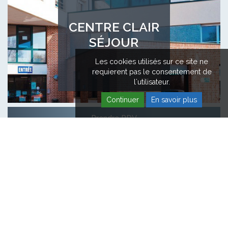
CENTRE CLAIR
SÉJOUR
Les cookies utilisés sur ce site ne
requierent pas le consentement de
l'utilisateur.
Continuer
En savoir plus
Prendre RDV
CENTRE
HOPALE