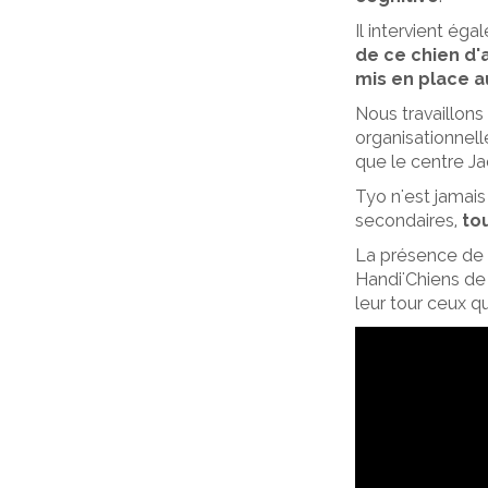
Il intervient ég
de ce chien d'
mis en place au
Nous travaillons
organisationnell
que le centre J
Tyo n'est jamais
secondaires,
to
La présence de T
Handi'Chiens de 
leur tour ceux q