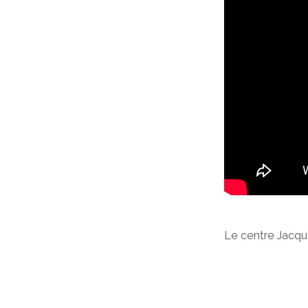
Le centre Jacque
particulières au 
qui lui sont propr
Nous avons consc
comptent énorm