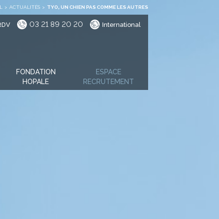
L
>
ACTUALITÉS
>
TYO, UN CHIEN PAS COMME LES AUTRES
03 21 89 20 20
RDV
International
FONDATION
ESPACE
HOPALE
RECRUTEMENT