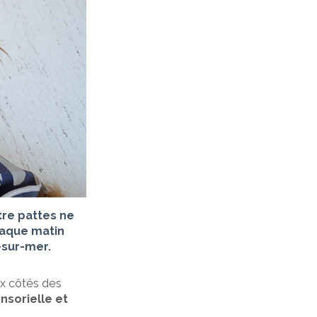
tre pattes ne
haque matin
-sur-mer.
x côtés des
ensorielle et