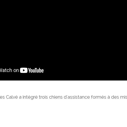
s Calvé a intégré trois chiens d'assistance formés à des mi
sein de sa structure. Il s'agit d'un établissement de santé av
es et il serait difficile voire ingérable d'accepter d'autres chie
ience que ces animaux, surtout s'ils ont ce rôle de chiens d
ément pour nos patients mais nous ne pouvons pour le mo