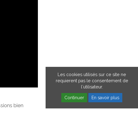
Les cookies utilisés sur ce site ne
requierent pas le consentement de
l'utilisateur.
Continuer
En savoir plus
ssions bien
ec les contraintes
ns.
'assistance,
ment les