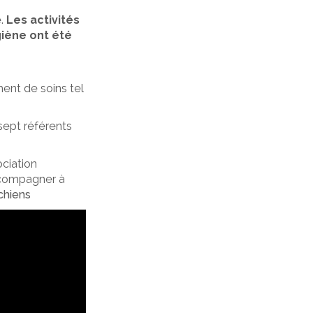
e.
Les activités
iène ont été
ment de soins tel
sept référents
ciation
accompagner à
chiens