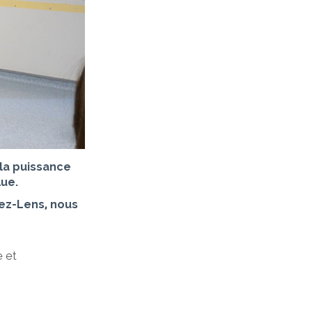
 la puissance
ue.
lez-Lens, nous
e et