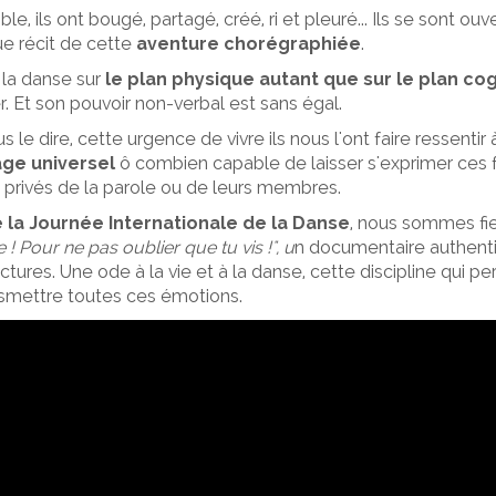
e, ils ont bougé, partagé, créé, ri et pleuré... Ils se sont ouv
que récit de cette
aventure chorégraphiée
.
 la danse sur
le plan physique autant que sur le plan cog
. Et son pouvoir non-verbal est sans égal.
 le dire, cette urgence de vivre ils nous l'ont faire ressentir à
age universel
ô combien capable de laisser s'exprimer ces
privés de la parole ou de leurs membres.
e la Journée Internationale de la Danse
, nous sommes fi
 ! Pour ne pas oublier que tu vis !", u
n documentaire authent
ctures. Une ode à la vie et à la danse, cette discipline qui p
ansmettre toutes ces émotions.