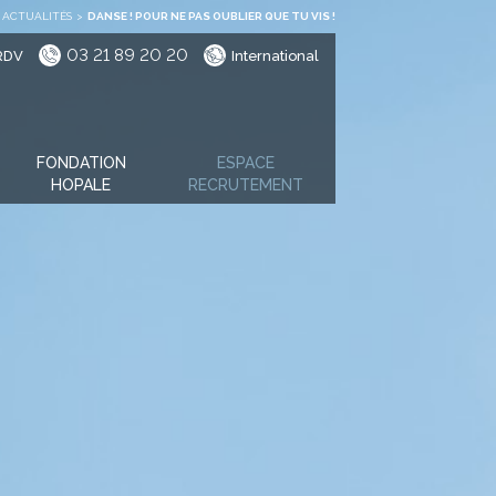
ACTUALITÉS
>
DANSE ! POUR NE PAS OUBLIER QUE TU VIS !
03 21 89 20 20
RDV
International
FONDATION
ESPACE
HOPALE
RECRUTEMENT